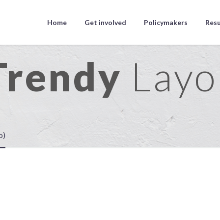
Home
Get involved
Policymakers
Resu
Trendy
Layo
o)