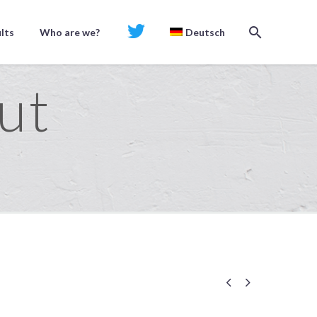
lts
Who are we?
Twt
Deutsch
ut

