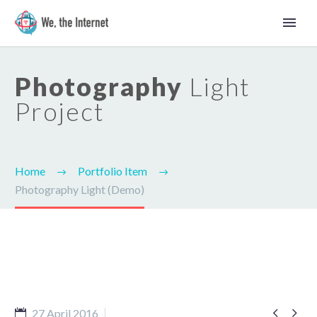
Photography
Light
Project
Home
Portfolio Item
Photography Light (Demo)
Latviešu


27 April 2016