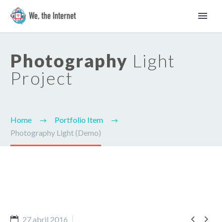
Photography
Light
Project
Home
Portfolio Item
Photography Light (Demo)
Español


27 abril 2016