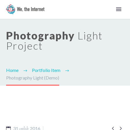
Photography
Light
Project
Home
Portfolio Item
Photography Light (Demo)
Tamil


31 மார்ச் 2016