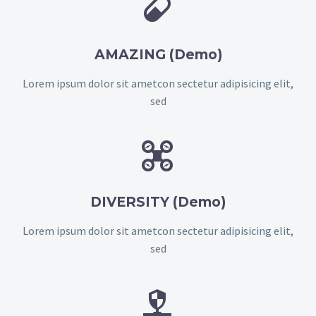


AMAZING (Demo)
Lorem ipsum dolor sit ametcon sectetur adipisicing elit,
sed


DIVERSITY (Demo)
Lorem ipsum dolor sit ametcon sectetur adipisicing elit,
sed

