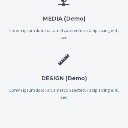


MEDIA (Demo)
Lorem ipsum dolor sit ametcon sectetur adipisicing elit,
sed


DESIGN (Demo)
Lorem ipsum dolor sit ametcon sectetur adipisicing elit,
sed