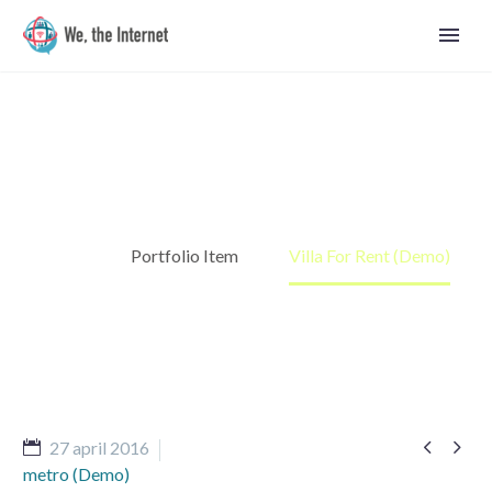
Villa For Rent (Demo)
Hem
Portfolio Item
Villa For Rent (Demo)


27 april 2016
Svenska
metro (Demo)