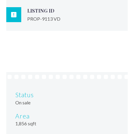
LISTING ID

PROP-9113 VD
Status
On sale
Area
1,856 sqft