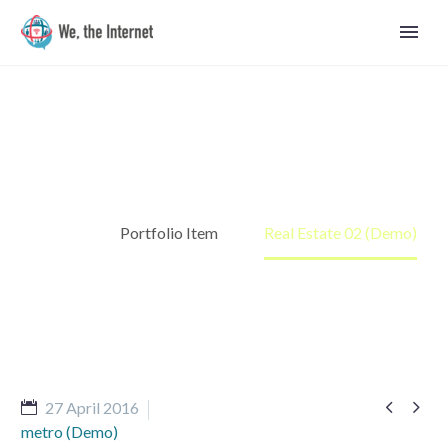
Real Estate 02 (Demo)
Home
Portfolio Item
Real Estate 02 (Demo)


27 April 2016
English
metro (Demo)