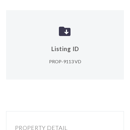


Listing ID
PROP-9113 VD
PROPERTY DETAIL