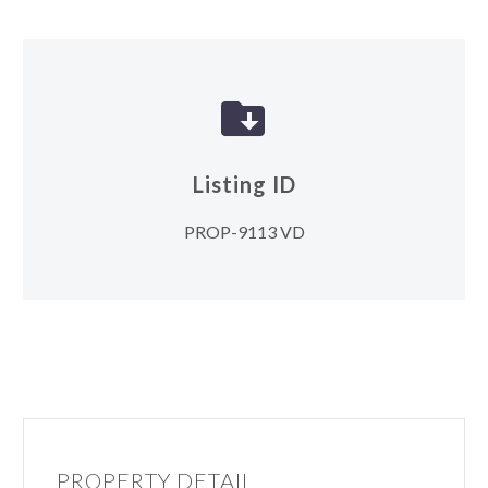


Listing ID
PROP-9113 VD
PROPERTY DETAIL