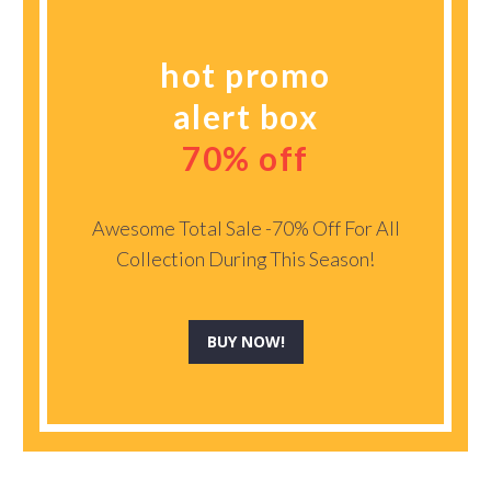
hot promo
alert box
70% off
Awesome Total Sale -70% Off For All
Collection During This Season!
BUY NOW!