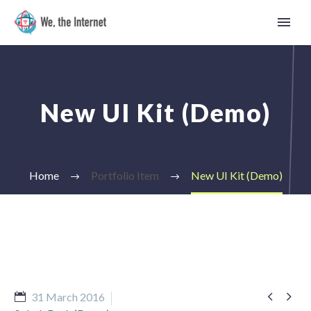
New UI Kit (Demo)
Home
Portfolio Item
New UI Kit (Demo)
English


31 March 2016