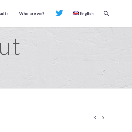
sults
Who are we?
Twt
English
ut

