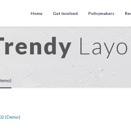
Home
Get involved
Policymakers
Re
Trendy
Layo
Demo)
-02 (Demo)