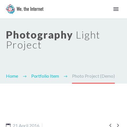
Photography
Light
Project
Home
Portfolio Item
Photo Project (Demo)
Latviešu


21 April 2016